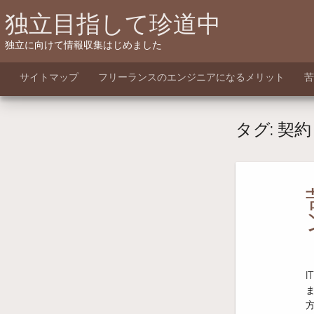
Skip
独立目指して珍道中
to
content
独立に向けて情報収集はじめました
サイトマップ
フリーランスのエンジニアになるメリット
苦
タグ:
契約