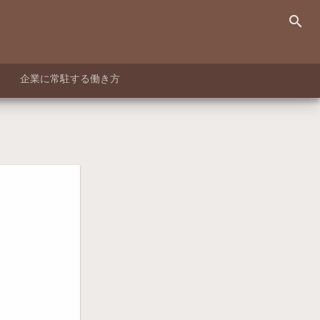
search
企業に常駐する働き方
リ