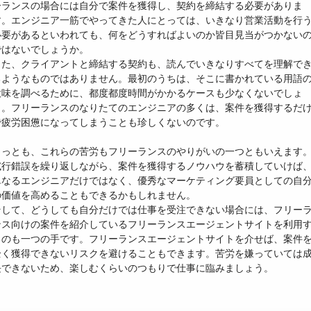
ーランスの場合には自分で案件を獲得し、契約を締結する必要がありま
す。エンジニア一筋でやってきた人にとっては、いきなり営業活動を行
必要があるといわれても、何をどうすればよいのか皆目見当がつかない
ではないでしょうか。
また、クライアントと締結する契約も、読んでいきなりすべてを理解で
るようなものではありません。最初のうちは、そこに書かれている用語
意味を調べるために、都度都度時間がかかるケースも少なくないでしょ
う。フリーランスのなりたてのエンジニアの多くは、案件を獲得するだ
で疲労困憊になってしまうことも珍しくないのです。
もっとも、これらの苦労もフリーランスのやりがいの一つともいえます
試行錯誤を繰り返しながら、案件を獲得するノウハウを蓄積していけば
単なるエンジニアだけではなく、優秀なマーケティング要員としての自
の価値を高めることもできるかもしれません。
そして、どうしても自分だけでは仕事を受注できない場合には、フリー
ンス向けの案件を紹介しているフリーランスエージェントサイトを利用
るのも一つの手です。フリーランスエージェントサイトを介せば、案件
全く獲得できないリスクを避けることもできます。苦労を嫌っていては
長できないため、楽しむくらいのつもりで仕事に臨みましょう。