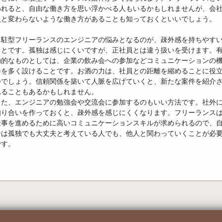
われると、自由な働き方を思い浮かべる人もいるかもしれませんが、会
員と変わらないような働き方があることも知っておくといいでしょう。
常駐型フリーランスのエンジニアの悩みとなるのが、疎外感を持ちやす
ことです。孤独は感じにくいですが、正社員とは違う扱いを受けます。
効的なものとしては、企業の飲み会への参加などコミュニケーションの
会を多く設けることです。お酒の力は、社員との距離を縮めることに役
つでしょう。信頼関係を築いて人脈を広げていくと、新たな案件を紹介
れることもあるかもしれません。
また、エンジニアの勉強会や交流会に参加するのもいい方法です。社外
知り合いを作っておくと、疎外感を感じにくくなります。フリーランス
仕事を進めるために高いコミュニケーションスキルが求められるので、
分は孤独でも大丈夫と考えている人でも、他人と関わっていくことが必
です。