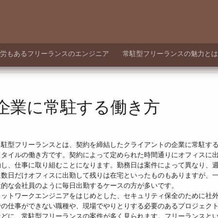
労もあるフリーランスのエンジニア
常駐型フリーランスの魅力とは
企業に常駐する働き方
常駐型フリーランスとは、契約を締結したクライアントの企業に常駐す
スタイルの働き方です。契約によって定められた時間通りにオフィスに
勤し、仕事に取り組むことになります。勤務日は案件によって異なり、
に数日だけオフィスに出勤して残りは在宅といったものもありますが、
般的な会社員のように毎日出勤するケースの方が多いです。
ネットワークエンジニアをはじめとした、セキュリティ保全のために社
での仕事ができない職種や、現場でやりとりする必要のあるプロジェク
などに、常駐型フリーランスの案件が多く見られます。フリーランスと