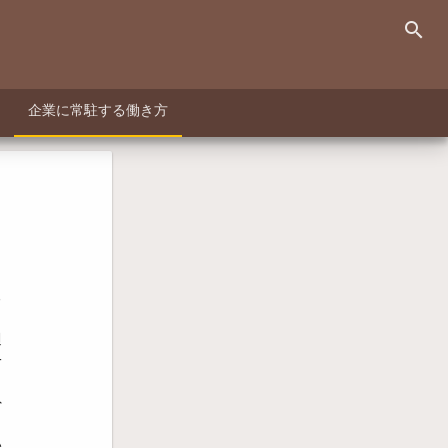
search
企業に常駐する働き方
る
出
週
一
外
ト
い