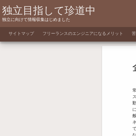
Skip
独立目指して珍道中
to
content
独立に向けて情報収集はじめました
サイトマップ
フリーランスのエンジニアになるメリット
苦